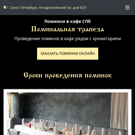
г. Санкт-Петербург, Кондратьевский пр. дом 62/1
Главная
Поминки в кафе СПб
Поминальная трапеза
Проведение поминок в кафе рядом с крематорием
Поминальное меню
ЗАКАЗАТЬ ПОМИНКИ ОНЛАЙН
Поминальные залы
Доставка
Сроки проведения поминок
Контакты