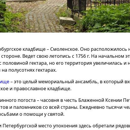
бургское кладбище – Смоленское. Оно расположилось 
стороне. Ведет свою летопись с 1756 г. На начальном 
с половиной гектара, но его территория увеличилась и
на полусотнях гектарах.
бище
– это целый мемориальный ансамбль, в который вх
ское и православное кладбище.
инного погоста – часовня в честь Блаженной Ксении Пе
тов и паломников со всей страны. Ежедневно тысячи чел
осьбами о помощи у святой.
 Петербургской место упокоения здесь обретали рядов