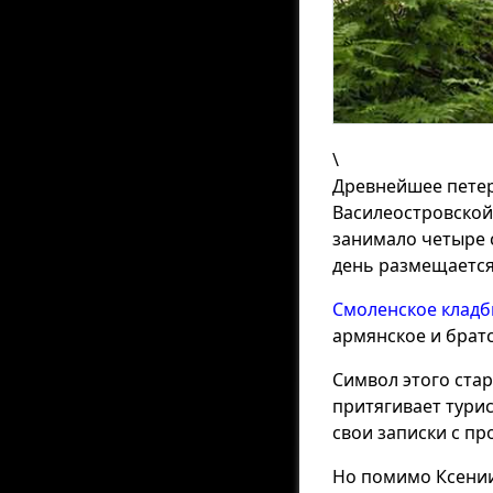
\
Древнейшее петер
Василеостровской 
занимало четыре 
день размещается 
Смоленское клад
армянское и брат
Символ этого стар
притягивает турис
свои записки с пр
Но помимо Ксении