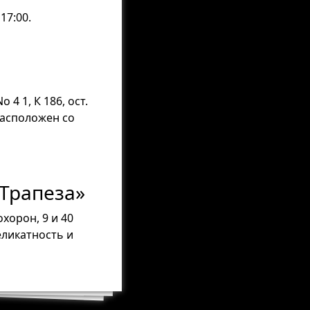
17:00.
4 1, К 186, ост.
расположен со
Трапеза»
хорон, 9 и 40
еликатность и