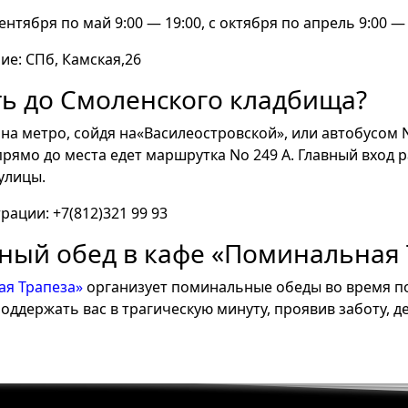
нтября по май 9:00 — 19:00, с октября по апрель 9:00 — 
е: СПб, Камская,26
ть до Смоленского кладбища?
а метро, сойдя на«Василеостровской», или автобусом No 
прямо до места едет маршрутка No 249 А. Главный вход 
улицы.
ации: +7(812)321 99 93
ый обед в кафе «Поминальная 
я Трапеза»
организует поминальные обеды во время по
оддержать вас в трагическую минуту, проявив заботу, д