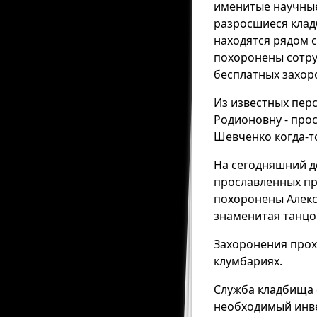
именитые научные
разросшиеся клад
находятся рядом 
похоронены сотру
бесплатных захор
Из известных перс
Родионовну - прос
Шевченко когда-то
На сегодняшний де
прославленных пре
похоронены Алекс
знаменитая танцо
Захоронения прохо
клумбариях.
Служба кладбища о
необходимый инве