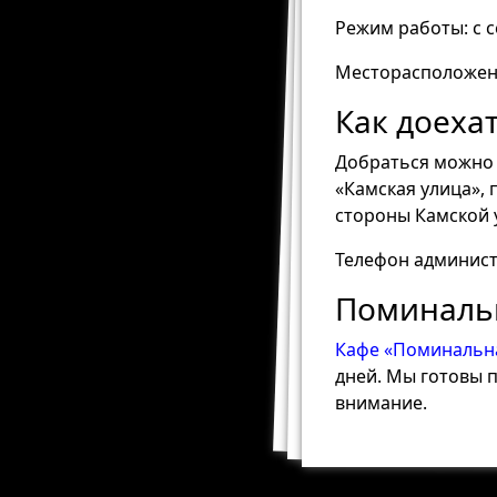
Режим работы: с се
Месторасположени
Как доеха
Добраться можно н
«Камская улица», 
стороны Камской 
Телефон администр
Поминальн
Кафе «Поминальна
дней. Мы готовы п
внимание.