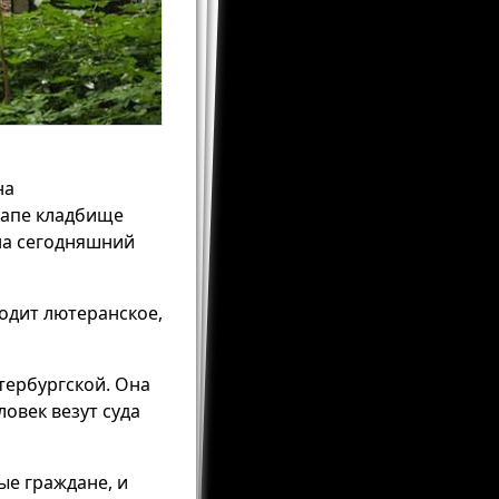
на
этапе кладбище
 на сегодняшний
одит лютеранское,
тербургской. Она
овек везут суда
ые граждане, и