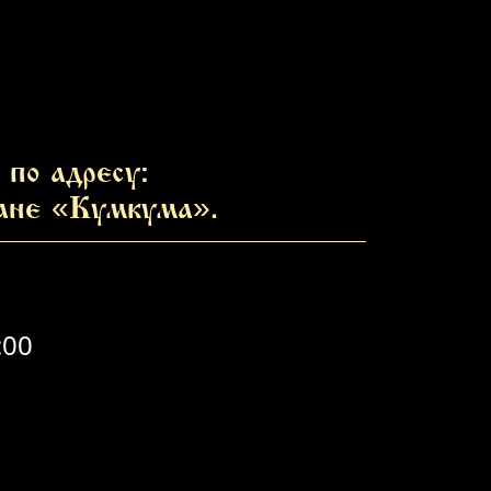
по адресу:
ране «Кумкума».
:00