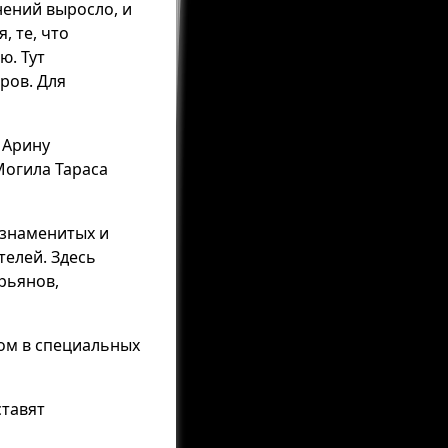
нений выросло, и
, те, что
ю. Тут
ров. Для
 Арину
Могила Тараса
 знаменитых и
телей. Здесь
рьянов,
хом в специальных
ставят