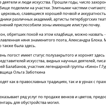
 деятели и люди искусства. Прошли годы, число захоро
бище поделили на участки. Элитными частями считаются
с церковью, славящиеся хорошей почвой и аккуратность
дники различных академий, артисты петербургских теат
онений приспособили зоны имеющие илистую почву.
он, обретших покой на этом кладбище, можно назвать -
лавленная няня знаменитого поэта, Александра Блока. 
 также была здесь.
нь погост имеет статус полузакрытого и хоронят здесь
дставителей искусства, видных научных деятелей, писа
ей Балабанов, участник легендарной группы «Кино» Г.Гу
вщица Ольга Заботкина
дят как в православных традициях, так и в урнах с пра
казывает ряд услуг по продаже венков и цветов, предо
нтарь для обустройства могил.