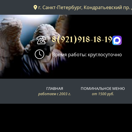
г. Санкт-Петербург, Кондратьевский пр. 
Главная
Поминальное меню
8(921)918-18-19
Время работы: круглосуточно
Поминальные залы
Доставка
ГЛАВНАЯ
ПОМИНАЛЬНОЕ МЕНЮ
Контакты
работаем с 2003 г.
от 1500 руб.