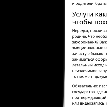
и родители, брать
Услуги ка
чтобы пох
Нередко, проживая
родине. Что необ
захоронения? Важ
эмоциональных за
зачастую бывают н
заниматься оформ
летальный исход 
неизлечимое запу
тот момент докум
Обязательно: пас
государства, где 
подтверждающий п
или видеозапись,