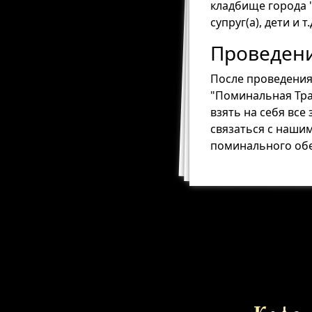
кладбище города "
супруг(а), дети и т.д
Проведени
После проведения
"Поминальная Тра
взять на себя все
связаться с наши
поминального обе