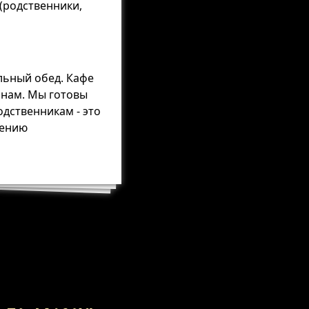
 (родственники,
льный обед. Кафе
онам. Мы готовы
одственникам - это
дению