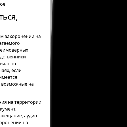
ое.
ться,
ём захоронении на
лагаемого
 неимоверных
одственники
авильно
аях, если
имеется
, возможные на
ния на территории
кумент,
авещание, аудио
хоронении на