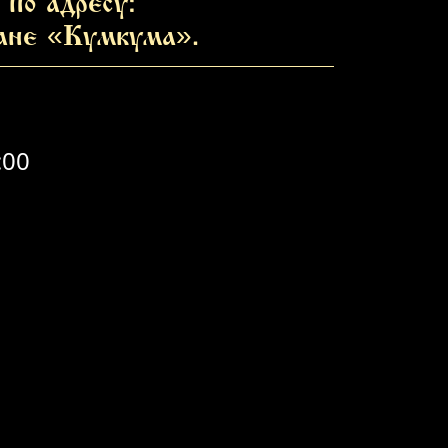
по адресу:
ране «Кумкума».
:00