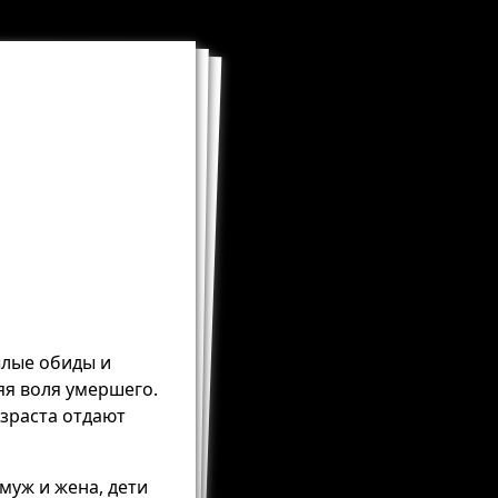
ылые обиды и
яя воля умершего.
озраста отдают
муж и жена, дети