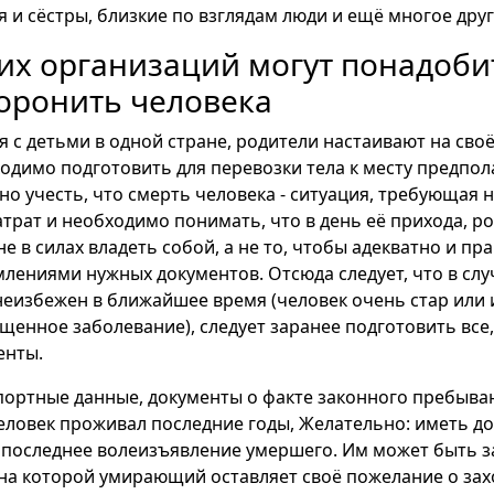
я и сёстры, близкие по взглядам люди и ещё многое друг
ких организаций могут понадоби
оронить человека
 с детьми в одной стране, родители настаивают на сво
ходимо подготовить для перевозки тела к месту предпо
но учесть, что смерть человека - ситуация, требующая
трат и необходимо понимать, что в день её прихода, р
е в силах владеть собой, а не то, чтобы адекватно и пр
лениями нужных документов. Отсюда следует, что в случ
неизбежен в ближайшее время (человек очень стар или 
щенное заболевание), следует заранее подготовить все
енты.
портные данные, документы о факте законного пребыва
человек проживал последние годы, Желательно: иметь до
оследнее волеизъявление умершего. Им может быть з
 на которой умирающий оставляет своё пожелание о за