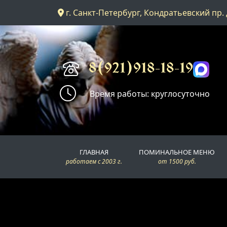
г. Санкт-Петербург, Кондратьевский пр. 
Главная
Поминальное меню
8(921)918-18-19
Время работы: круглосуточно
Поминальные залы
Доставка
ГЛАВНАЯ
ПОМИНАЛЬНОЕ МЕНЮ
Контакты
работаем с 2003 г.
от 1500 руб.