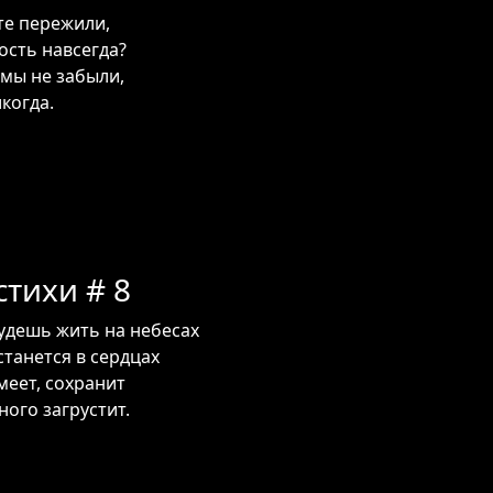
те пережили,
ость навсегда?
 мы не забыли,
когда.
тихи # 8
удешь жить на небесах
станется в сердцах
меет, сохранит
ого загрустит.