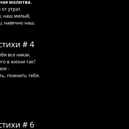
ная молитва.
 от утрат.
, наш милый,
, навечно наш.
тихи # 4
бя все никак.
его в жизни так?
оя -
ть, помнить тебя.
тихи # 6