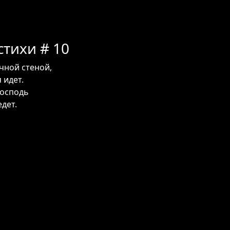
тихи # 10
чной стеной,
 идет.
Господь
едет.