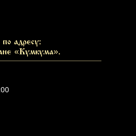
по адресу:
ране «Кумкума».
:00