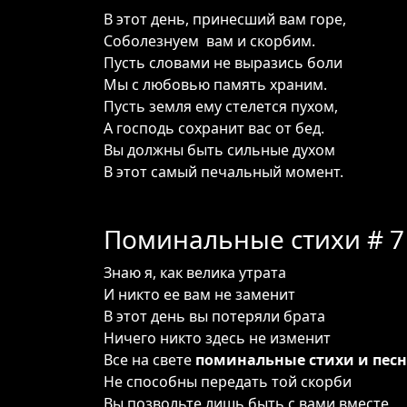
В этот день, принесший вам горе,
Соболезнуем вам и скорбим.
Пусть словами не выразись боли
Мы с любовью память храним.
Пусть земля ему стелется пухом,
А господь сохранит вас от бед.
Вы должны быть сильные духом
В этот самый печальный момент.
Поминальные стихи # 7
Знаю я, как велика утрата
И никто ее вам не заменит
В этот день вы потеряли брата
Ничего никто здесь не изменит
Все на свете
поминальные стихи и пес
Не способны передать той скорби
Вы позвольте лишь быть с вами вместе