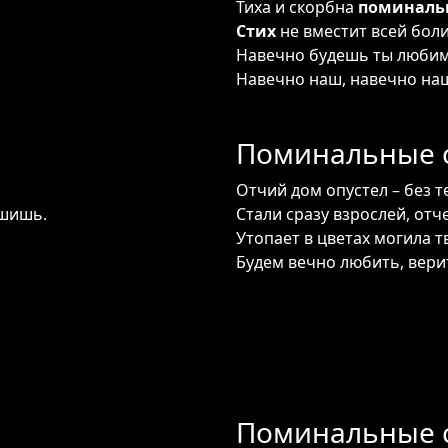
Тиха и скорбна
поминаль
Стих
не вместит всей боли
Навечно будешь ты любим
Навечно наш, навечно наш
Поминальные с
Отчий дом опустел – без те
ышишь.
Стали сразу взрослей, отч
Утопает в цветах могила тв
Будем вечно любить, вери
Поминальные с