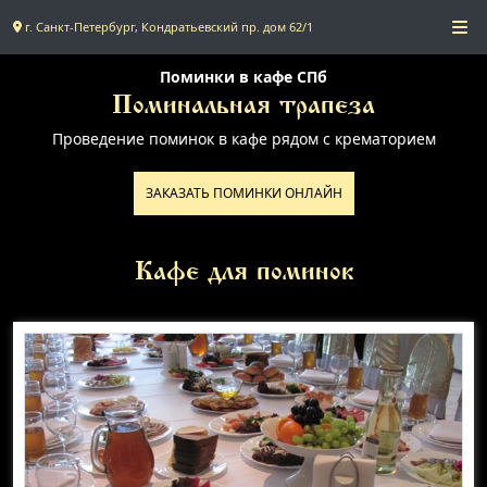
г. Санкт-Петербург, Кондратьевский пр. дом 62/1
Главная
Поминки в кафе СПб
Поминальная трапеза
Проведение поминок в кафе рядом с крематорием
Поминальное меню
ЗАКАЗАТЬ ПОМИНКИ ОНЛАЙН
Поминальные залы
Доставка
Кафе для поминок
Контакты