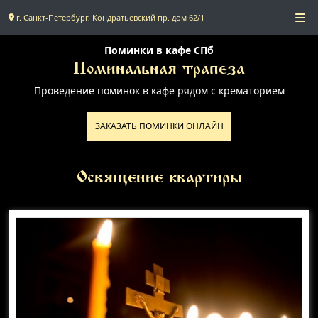
г. Санкт-Петербург, Кондратьевский пр. дом 62/1
Главная
Поминки в кафе СПб
Поминальная трапеза
Проведение поминок в кафе рядом с крематорием
Поминальное меню
ЗАКАЗАТЬ ПОМИНКИ ОНЛАЙН
Поминальные залы
Доставка
Освящение квартиры
Контакты