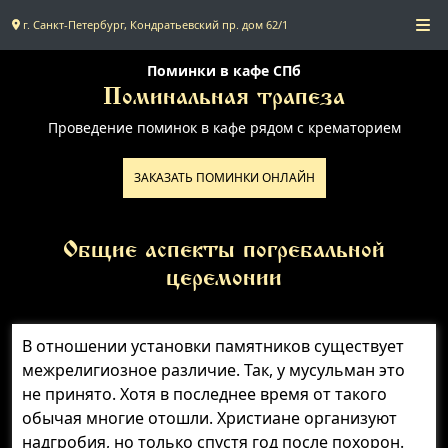
г. Санкт-Петербург, Кондратьевский пр. дом 62/1
Главная
Поминки в кафе СПб
Поминальная трапеза
Проведение поминок в кафе рядом с крематорием
Поминальное меню
ЗАКАЗАТЬ ПОМИНКИ ОНЛАЙН
Поминальные залы
Доставка
Общие аспекты погребальной
церемонии
Контакты
В отношении установки памятников существует
межрелигиозное различие. Так, у мусульман это
не принято. Хотя в последнее время от такого
обычая многие отошли. Христиане организуют
надгробия, но только спустя год после похорон.